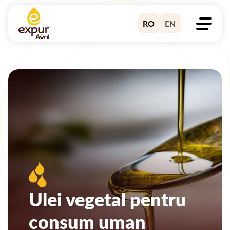
Skip
to
RO
EN
content
Ulei vegetal pentru
consum uman