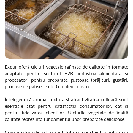
Expur oferă uleiuri vegetale rafinate de calitate în formate
adaptate pentru sectorul B2B: industria alimentară și
procesatori pentru preparate gustoase (prăjituri, gustări,
produse de patiserie etc.) cu uleiul nostru.
Înțelegem că aroma, textura și atractivitatea culinară sunt
esențiale atât pentru satisfacția consumatorilor, cât și
pentru fidelizarea clienților. Uleiurile vegetale de înaltă
calitate reprezintă fundamentul unor preparate delicioase.
Consumatorii de astăzi sunt tot mai conștienți și informați