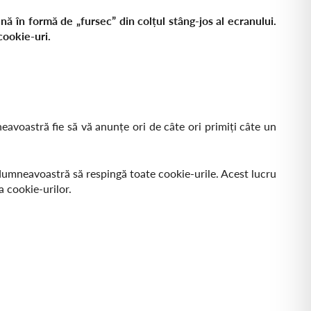
 în formă de „fursec” din colțul stâng-jos al ecranului.
cookie-uri.
avoastră fie să vă anunțe ori de câte ori primiți câte un
l dumneavoastră să respingă toate cookie-urile. Acest lucru
a cookie-urilor.