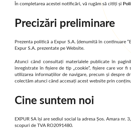
În completarea acestei notificări, vă rugăm să citiți și
Poli
Precizări preliminare
Prezenta politică a Expur S.A. (denumită în continuare “E
Expur S.A. prezentate pe Website.
Atunci când consultați materialele publicate în pagini
înregistrate în fișiere de tip „cookie”, fișiere care vor
utilizarea informațiilor de navigare, precum și despre d
colectăm atunci când accesați acest website prin conținutul
Cine suntem noi
EXPUR SA își are sediul social la adresa Șos. Amara nr. 3,
scopuri de TVA RO2091480.