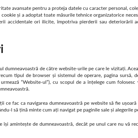
ritate avansate pentru a proteja datele cu caracter personal, cole
r cookie și a adoptat toate măsurile tehnice organizatorice nece
rii accidentale ori ilicite, împotriva pierderii sau deteriorării a
i
l dumneavoastră de către website-urile pe care le vizitați. Ace
precum tipul de browser și sistemul de operare, pagina sursă, d
urmează “Website-ul”), cu scopul de a înțelege cum folosesc v
dumneavoastră.
ncții ce fac ca navigarea dumneavoastră pe website să fie ușoară 
u-l să țină minte cum ați navigat pe paginile sale și alegerile pe
re își amintește de dumneavoastră, decât pe unul care nu vă rec